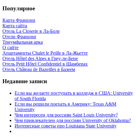
Популярное
Карта Франции
Карта сайта
Отель La Closerie в Ла-Боле
Отели Франции
Триумфальная арка
О сайте
Апартаменты Chalet le Peille в Ла-Жьетте
Отель Hôtel des Alpes в Греу-ле-Бене
Отель Petit Hôtel Confidentiel в Шамберах
Отель Château de Bazeilles в Базеем
Недавние записи
Если вы желаете поступать в колледж в США: University
of South Florida
Если вы решили поехать в Америку: Texas A&M
University
Чем интересен для россиян Saint Louis University?
Чем привлекателен для россиян University of Oklahoma?
Интересные советы про Louisiana State University