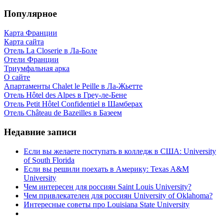
Популярное
Карта Франции
Карта сайта
Отель La Closerie в Ла-Боле
Отели Франции
Триумфальная арка
О сайте
Апартаменты Chalet le Peille в Ла-Жьетте
Отель Hôtel des Alpes в Греу-ле-Бене
Отель Petit Hôtel Confidentiel в Шамберах
Отель Château de Bazeilles в Базеем
Недавние записи
Если вы желаете поступать в колледж в США: University
of South Florida
Если вы решили поехать в Америку: Texas A&M
University
Чем интересен для россиян Saint Louis University?
Чем привлекателен для россиян University of Oklahoma?
Интересные советы про Louisiana State University