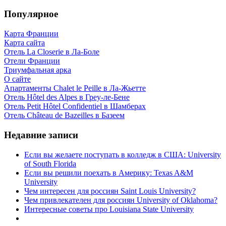
Популярное
Карта Франции
Карта сайта
Отель La Closerie в Ла-Боле
Отели Франции
Триумфальная арка
О сайте
Апартаменты Chalet le Peille в Ла-Жьетте
Отель Hôtel des Alpes в Греу-ле-Бене
Отель Petit Hôtel Confidentiel в Шамберах
Отель Château de Bazeilles в Базеем
Недавние записи
Если вы желаете поступать в колледж в США: University
of South Florida
Если вы решили поехать в Америку: Texas A&M
University
Чем интересен для россиян Saint Louis University?
Чем привлекателен для россиян University of Oklahoma?
Интересные советы про Louisiana State University