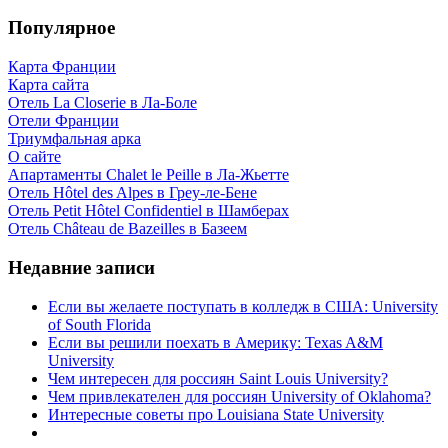
Популярное
Карта Франции
Карта сайта
Отель La Closerie в Ла-Боле
Отели Франции
Триумфальная арка
О сайте
Апартаменты Chalet le Peille в Ла-Жьетте
Отель Hôtel des Alpes в Греу-ле-Бене
Отель Petit Hôtel Confidentiel в Шамберах
Отель Château de Bazeilles в Базеем
Недавние записи
Если вы желаете поступать в колледж в США: University
of South Florida
Если вы решили поехать в Америку: Texas A&M
University
Чем интересен для россиян Saint Louis University?
Чем привлекателен для россиян University of Oklahoma?
Интересные советы про Louisiana State University