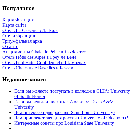
Популярное
Карта Франции
Карта сайта
Отель La Closerie в Ла-Боле
Отели Франции
Триумфальная арка
О сайте
Апартаменты Chalet le Peille в Ла-Жьетте
Отель Hôtel des Alpes в Греу-ле-Бене
Отель Petit Hôtel Confidentiel в Шамберах
Отель Château de Bazeilles в Базеем
Недавние записи
Если вы желаете поступать в колледж в США: University
of South Florida
Если вы решили поехать в Америку: Texas A&M
University
Чем интересен для россиян Saint Louis University?
Чем привлекателен для россиян University of Oklahoma?
Интересные советы про Louisiana State University