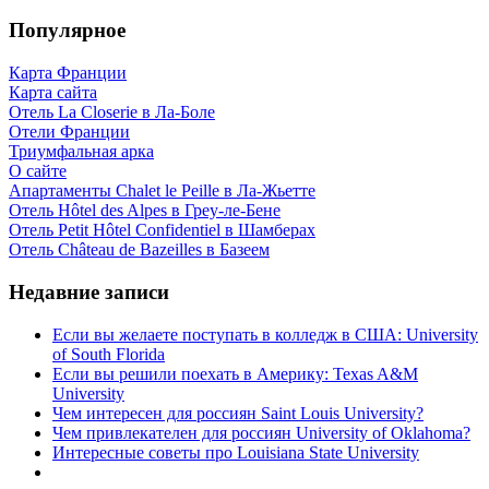
Популярное
Карта Франции
Карта сайта
Отель La Closerie в Ла-Боле
Отели Франции
Триумфальная арка
О сайте
Апартаменты Chalet le Peille в Ла-Жьетте
Отель Hôtel des Alpes в Греу-ле-Бене
Отель Petit Hôtel Confidentiel в Шамберах
Отель Château de Bazeilles в Базеем
Недавние записи
Если вы желаете поступать в колледж в США: University
of South Florida
Если вы решили поехать в Америку: Texas A&M
University
Чем интересен для россиян Saint Louis University?
Чем привлекателен для россиян University of Oklahoma?
Интересные советы про Louisiana State University