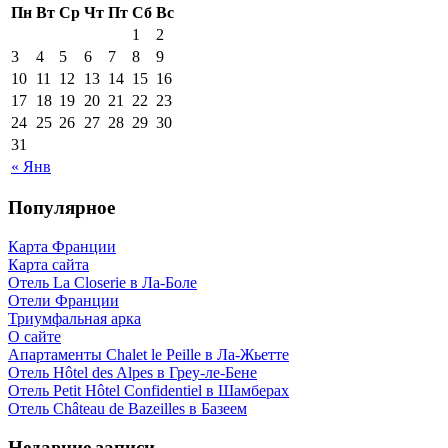
Пн
Вт
Ср
Чт
Пт
Сб
Вс
1
2
3
4
5
6
7
8
9
10
11
12
13
14
15
16
17
18
19
20
21
22
23
24
25
26
27
28
29
30
31
« Янв
Популярное
Карта Франции
Карта сайта
Отель La Closerie в Ла-Боле
Отели Франции
Триумфальная арка
О сайте
Апартаменты Chalet le Peille в Ла-Жьетте
Отель Hôtel des Alpes в Греу-ле-Бене
Отель Petit Hôtel Confidentiel в Шамберах
Отель Château de Bazeilles в Базеем
Недавние записи