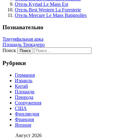
Отель Kyriad Le Mans Est
Отель Best Western La Foresterie
Отель Mercure Le Mans Batignolles
Познавательно
Триумфальная арка
Площадь Трокадеро
Поиск
Рубрики
Германия
Израиль
Китай
Площади
Природа
Сооружения
США
Финляндия
Франция
Япония
Август 2026