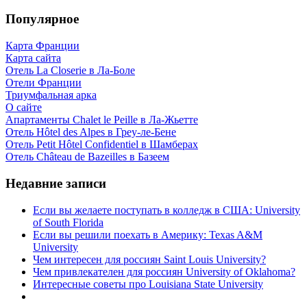
Популярное
Карта Франции
Карта сайта
Отель La Closerie в Ла-Боле
Отели Франции
Триумфальная арка
О сайте
Апартаменты Chalet le Peille в Ла-Жьетте
Отель Hôtel des Alpes в Греу-ле-Бене
Отель Petit Hôtel Confidentiel в Шамберах
Отель Château de Bazeilles в Базеем
Недавние записи
Если вы желаете поступать в колледж в США: University
of South Florida
Если вы решили поехать в Америку: Texas A&M
University
Чем интересен для россиян Saint Louis University?
Чем привлекателен для россиян University of Oklahoma?
Интересные советы про Louisiana State University