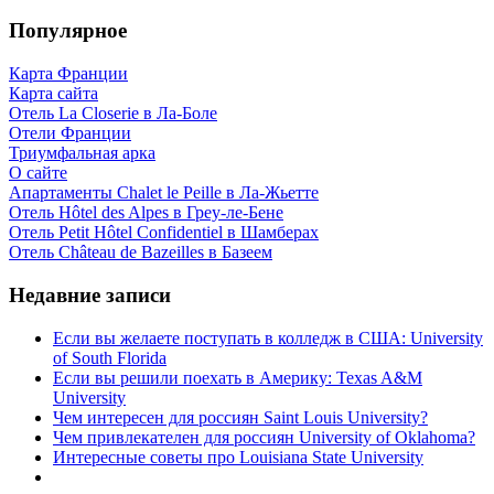
Популярное
Карта Франции
Карта сайта
Отель La Closerie в Ла-Боле
Отели Франции
Триумфальная арка
О сайте
Апартаменты Chalet le Peille в Ла-Жьетте
Отель Hôtel des Alpes в Греу-ле-Бене
Отель Petit Hôtel Confidentiel в Шамберах
Отель Château de Bazeilles в Базеем
Недавние записи
Если вы желаете поступать в колледж в США: University
of South Florida
Если вы решили поехать в Америку: Texas A&M
University
Чем интересен для россиян Saint Louis University?
Чем привлекателен для россиян University of Oklahoma?
Интересные советы про Louisiana State University