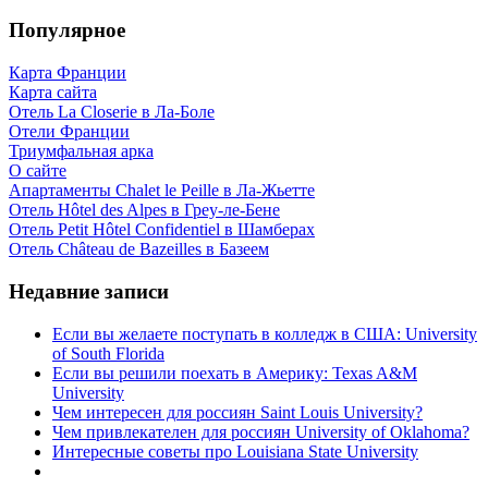
Популярное
Карта Франции
Карта сайта
Отель La Closerie в Ла-Боле
Отели Франции
Триумфальная арка
О сайте
Апартаменты Chalet le Peille в Ла-Жьетте
Отель Hôtel des Alpes в Греу-ле-Бене
Отель Petit Hôtel Confidentiel в Шамберах
Отель Château de Bazeilles в Базеем
Недавние записи
Если вы желаете поступать в колледж в США: University
of South Florida
Если вы решили поехать в Америку: Texas A&M
University
Чем интересен для россиян Saint Louis University?
Чем привлекателен для россиян University of Oklahoma?
Интересные советы про Louisiana State University