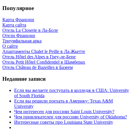
Популярное
Карта Франции
Карта сайта
Отель La Closerie в Ла-Боле
Отели Франции
Триумфальная арка
О сайте
Апартаменты Chalet le Peille в Ла-Жьетте
Отель Hôtel des Alpes в Греу-ле-Бене
Отель Petit Hôtel Confidentiel в Шамберах
Отель Château de Bazeilles в Базеем
Недавние записи
Если вы желаете поступать в колледж в США: University
of South Florida
Если вы решили поехать в Америку: Texas A&M
University
Чем интересен для россиян Saint Louis University?
Чем привлекателен для россиян University of Oklahoma?
Интересные советы про Louisiana State University