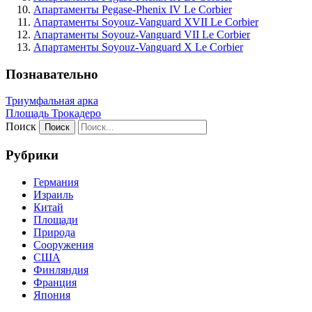
Апартаменты Pegase-Phenix IV Le Corbier
Апартаменты Soyouz-Vanguard XVII Le Corbier
Апартаменты Soyouz-Vanguard VII Le Corbier
Апартаменты Soyouz-Vanguard X Le Corbier
Познавательно
Триумфальная арка
Площадь Трокадеро
Поиск
Рубрики
Германия
Израиль
Китай
Площади
Природа
Сооружения
США
Финляндия
Франция
Япония