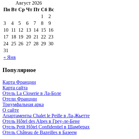
Август 2026
Пн
Вт
Ср
Чт
Пт
Сб
Вс
1
2
3
4
5
6
7
8
9
10
11
12
13
14
15
16
17
18
19
20
21
22
23
24
25
26
27
28
29
30
31
« Янв
Популярное
Карта Франции
Карта сайта
Отель La Closerie в Ла-Боле
Отели Франции
Триумфальная арка
О сайте
Апартаменты Chalet le Peille в Ла-Жьетте
Отель Hôtel des Alpes в Греу-ле-Бене
Отель Petit Hôtel Confidentiel в Шамберах
Отель Château de Bazeilles в Базеем