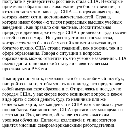
поступать в университеты россияне, стала США. Некоторые
приезжают обратно после окончания учебного заведения, а
кто-то остается там навсегда. США — потрясающая страна,
которая имеет сотни достопримечательностей. Страна,
которая имеет более 4-х тысяч прекрасных высших учебных
заведений . Как правило они частные. Восхитительная
природа и древняя архитектура США привлекают туда тысячи
гостей со всего мира. Не существует иного государства,
которое сочетало бы в себе мягкий климат и изысканную
богатую кухню. США страна традиций, как в жизни, так и в
сфере образования. Говоря о ситуации в вопросах
образования, можно отметить то, что учебные заведения США
имеют достаточно высокий статус и являются весьма
престижными ВУЗами.
Планируя поступать, и укладывая в багаж любимый ноутбук,
настройтесь на то, чтобы узнать по приезду, что представляет
собой американское образование. Отправляясь в поездку по
городам США, у вас скорее всего возникнет вопрос, в каком
виде брать с собой деньги, будь то наличные или же
банковская карта, так как деньги в США вам в любом случае
понадобятся. Уже много лет, США притягивает молодежь со
всего мира. Это, конечно, объясняется очень высоким
уровнем обучения. Дипломы колледжей и университетов
ценятся многими североамериканскими работодателями.