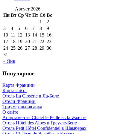
Август 2026
Пн
Вт
Ср
Чт
Пт
Сб
Вс
1
2
3
4
5
6
7
8
9
10
11
12
13
14
15
16
17
18
19
20
21
22
23
24
25
26
27
28
29
30
31
« Янв
Популярное
Карта Франции
Карта сайта
Отель La Closerie в Ла-Боле
Отели Франции
Триумфальная арка
О сайте
Апартаменты Chalet le Peille в Ла-Жьетте
Отель Hôtel des Alpes в Греу-ле-Бене
Отель Petit Hôtel Confidentiel в Шамберах
Отель Château de Bazeilles в Базеем