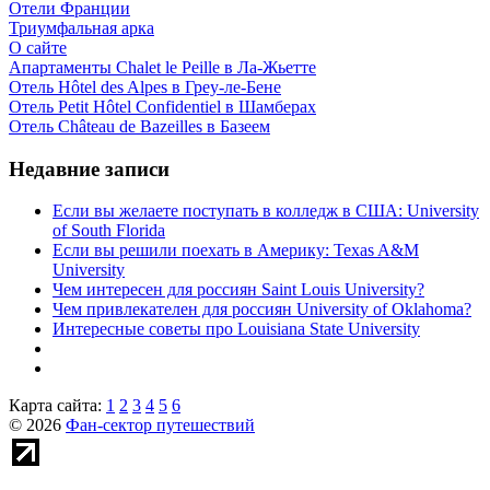
Отели Франции
Триумфальная арка
О сайте
Апартаменты Chalet le Peille в Ла-Жьетте
Отель Hôtel des Alpes в Греу-ле-Бене
Отель Petit Hôtel Confidentiel в Шамберах
Отель Château de Bazeilles в Базеем
Недавние записи
Если вы желаете поступать в колледж в США: University
of South Florida
Если вы решили поехать в Америку: Texas A&M
University
Чем интересен для россиян Saint Louis University?
Чем привлекателен для россиян University of Oklahoma?
Интересные советы про Louisiana State University
Карта сайта:
1
2
3
4
5
6
© 2026
Фан-сектор путешествий