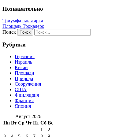
Познавательно
Триумфальная арка
Площадь Трокадеро
Поиск
Рубрики
Германия
Израиль
Китай
Площади
Природа
Сооружения
США
Финляндия
Франция
Япония
Август 2026
Пн
Вт
Ср
Чт
Пт
Сб
Вс
1
2
3
4
5
6
7
8
9