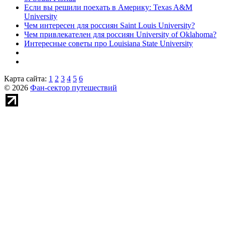
Если вы решили поехать в Америку: Texas A&M
University
Чем интересен для россиян Saint Louis University?
Чем привлекателен для россиян University of Oklahoma?
Интересные советы про Louisiana State University
Карта сайта:
1
2
3
4
5
6
© 2026
Фан-сектор путешествий