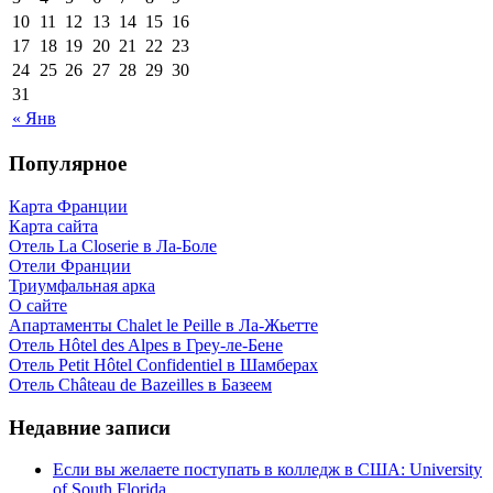
10
11
12
13
14
15
16
17
18
19
20
21
22
23
24
25
26
27
28
29
30
31
« Янв
Популярное
Карта Франции
Карта сайта
Отель La Closerie в Ла-Боле
Отели Франции
Триумфальная арка
О сайте
Апартаменты Chalet le Peille в Ла-Жьетте
Отель Hôtel des Alpes в Греу-ле-Бене
Отель Petit Hôtel Confidentiel в Шамберах
Отель Château de Bazeilles в Базеем
Недавние записи
Если вы желаете поступать в колледж в США: University
of South Florida