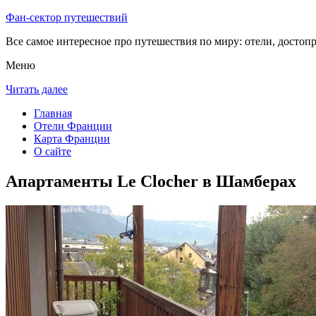
Фан-сектор путешествий
Все самое интересное про путешествия по миру: отели, достоп
Меню
Читать далее
Главная
Отели Франции
Карта Франции
О сайте
Апартаменты Le Clocher в Шамберах