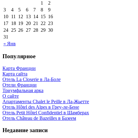
1
2
3
4
5
6
7
8
9
10
11
12
13
14
15
16
17
18
19
20
21
22
23
24
25
26
27
28
29
30
31
« Янв
Популярное
Карта Франции
Карта сайта
Отель La Closerie в Ла-Боле
Отели Франции
Триумфальная арка
О сайте
Апартаменты Chalet le Peille в Ла-Жьетте
Отель Hôtel des Alpes в Греу-ле-Бене
Отель Petit Hôtel Confidentiel в Шамберах
Отель Château de Bazeilles в Базеем
Недавние записи