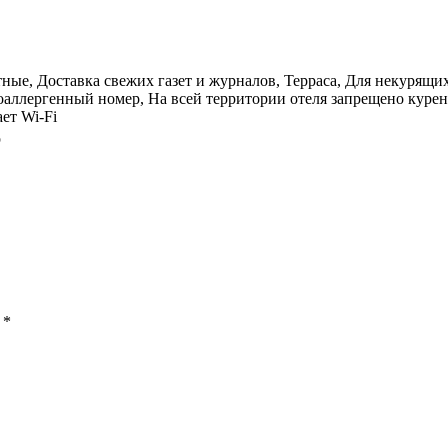
е, Доставка свежих газет и журналов, Терраса, Для некурящих 
аллергенный номер, На всей территории отеля запрещено курени
ет Wi-Fi
р
ы
*