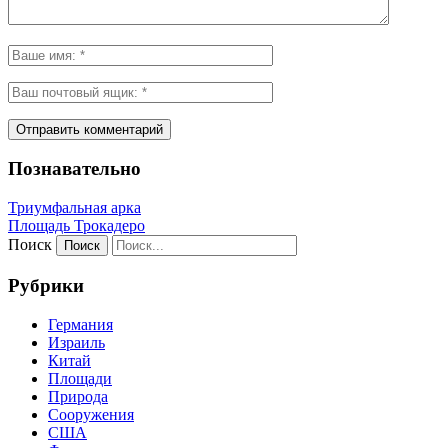
Познавательно
Триумфальная арка
Площадь Трокадеро
Поиск
Рубрики
Германия
Израиль
Китай
Площади
Природа
Сооружения
США