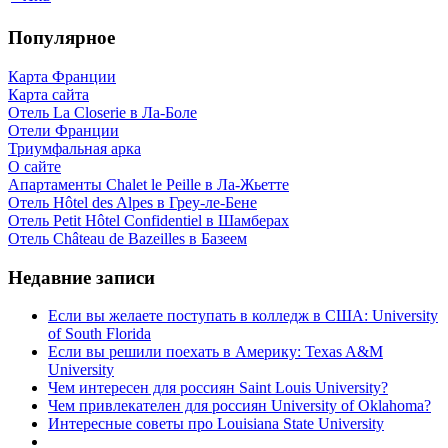
Популярное
Карта Франции
Карта сайта
Отель La Closerie в Ла-Боле
Отели Франции
Триумфальная арка
О сайте
Апартаменты Chalet le Peille в Ла-Жьетте
Отель Hôtel des Alpes в Греу-ле-Бене
Отель Petit Hôtel Confidentiel в Шамберах
Отель Château de Bazeilles в Базеем
Недавние записи
Если вы желаете поступать в колледж в США: University
of South Florida
Если вы решили поехать в Америку: Texas A&M
University
Чем интересен для россиян Saint Louis University?
Чем привлекателен для россиян University of Oklahoma?
Интересные советы про Louisiana State University