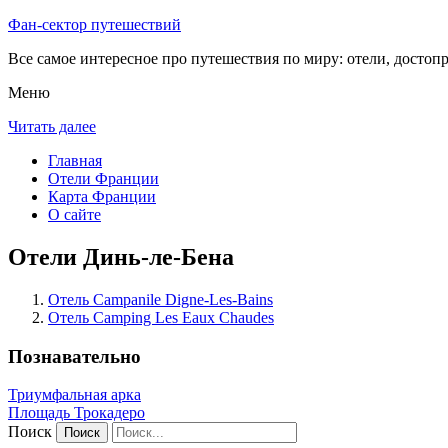
Фан-сектор путешествий
Все самое интересное про путешествия по миру: отели, достоп
Меню
Читать далее
Главная
Отели Франции
Карта Франции
О сайте
Отели Динь-ле-Бена
Отель Campanile Digne-Les-Bains
Отель Camping Les Eaux Chaudes
Познавательно
Триумфальная арка
Площадь Трокадеро
Поиск