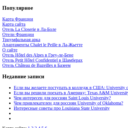
Популярное
Карта Франции
Карта сайта
Отель La Closerie в Ла-Боле
Отели Франции
Триумфальная арка
Апартаменты Chalet le Peille в Ла-Жьетте
О сайте
Отель Hôtel des Alpes в Греу-ле-Бене
Отель Petit Hôtel Confidentiel в Шамберах
Отель Château de Bazeilles в Базеем
Недавние записи
Если вы желаете поступать в колледж в США: University of
Если вы решили поехать в Америку: Texas A&M Universit
Чем интересен для россиян Saint Louis University?
Чем привлекателен для россиян University of Oklahoma?
Интересные советы про Louisiana State University