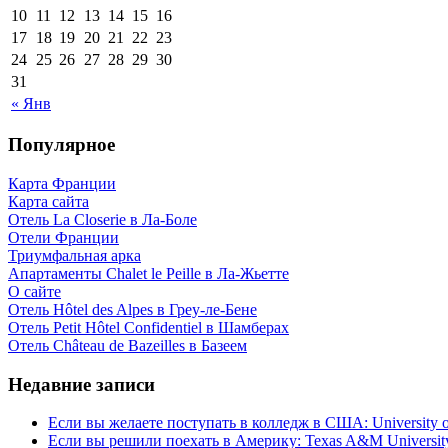
10
11
12
13
14
15
16
17
18
19
20
21
22
23
24
25
26
27
28
29
30
31
« Янв
Популярное
Карта Франции
Карта сайта
Отель La Closerie в Ла-Боле
Отели Франции
Триумфальная арка
Апартаменты Chalet le Peille в Ла-Жьетте
О сайте
Отель Hôtel des Alpes в Греу-ле-Бене
Отель Petit Hôtel Confidentiel в Шамберах
Отель Château de Bazeilles в Базеем
Недавние записи
Если вы желаете поступать в колледж в США: University of
Если вы решили поехать в Америку: Texas A&M Universit