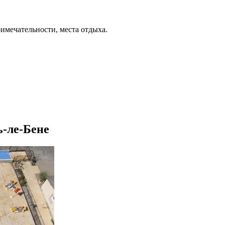
римечательности, места отдыха.
ь-ле-Бене