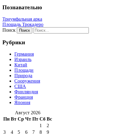
Познавательно
Триумфальная арка
Площадь Трокадеро
Поиск
Рубрики
Германия
Израиль
Китай
Площади
Природа
Сооружения
США
Финляндия
Франция
Япония
Август 2026
Пн
Вт
Ср
Чт
Пт
Сб
Вс
1
2
3
4
5
6
7
8
9