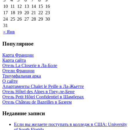
10
11
12
13
14
15
16
17
18
19
20
21
22
23
24
25
26
27
28
29
30
31
« Янв
Популярное
Карта Франции
Карта сайта
Отель La Closerie в Ла-Боле
Отели Франции
Триумфальная арка
О сайте
Апартаменты Chalet le Peille в Ла-Жьетте
Отель Hôtel des Alpes в Греу-ле-Бене
Отель Petit Hôtel Confidentiel в Шамберах
Отель Château de Bazeilles в Базеем
Недавние записи
Если вы желаете поступать в колледж в США: University
of South Florida