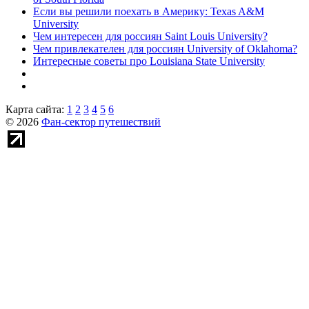
Если вы решили поехать в Америку: Texas A&M
University
Чем интересен для россиян Saint Louis University?
Чем привлекателен для россиян University of Oklahoma?
Интересные советы про Louisiana State University
Карта сайта:
1
2
3
4
5
6
© 2026
Фан-сектор путешествий