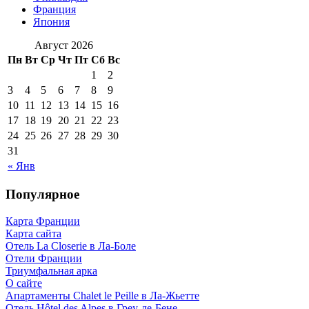
Франция
Япония
Август 2026
Пн
Вт
Ср
Чт
Пт
Сб
Вс
1
2
3
4
5
6
7
8
9
10
11
12
13
14
15
16
17
18
19
20
21
22
23
24
25
26
27
28
29
30
31
« Янв
Популярное
Карта Франции
Карта сайта
Отель La Closerie в Ла-Боле
Отели Франции
Триумфальная арка
О сайте
Апартаменты Chalet le Peille в Ла-Жьетте
Отель Hôtel des Alpes в Греу-ле-Бене