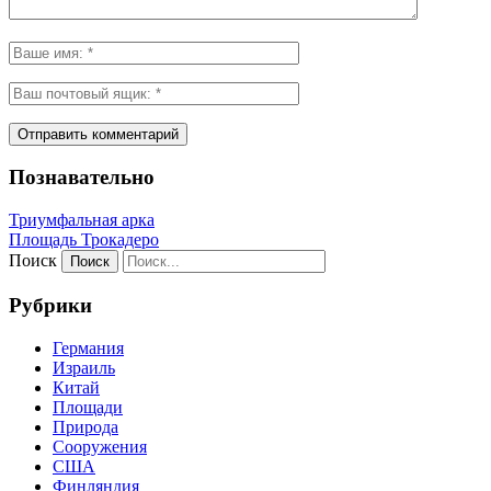
Познавательно
Триумфальная арка
Площадь Трокадеро
Поиск
Рубрики
Германия
Израиль
Китай
Площади
Природа
Сооружения
США
Финляндия