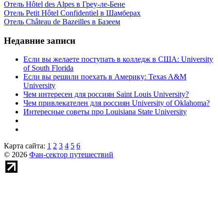
Отель Hôtel des Alpes в Греу-ле-Бене
Отель Petit Hôtel Confidentiel в Шамберах
Отель Château de Bazeilles в Базеем
Недавние записи
Если вы желаете поступать в колледж в США: University
of South Florida
Если вы решили поехать в Америку: Texas A&M
University
Чем интересен для россиян Saint Louis University?
Чем привлекателен для россиян University of Oklahoma?
Интересные советы про Louisiana State University
Карта сайта:
1
2
3
4
5
6
© 2026
Фан-сектор путешествий