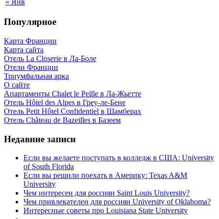
« Янв
Популярное
Карта Франции
Карта сайта
Отель La Closerie в Ла-Боле
Отели Франции
Триумфальная арка
О сайте
Апартаменты Chalet le Peille в Ла-Жьетте
Отель Hôtel des Alpes в Греу-ле-Бене
Отель Petit Hôtel Confidentiel в Шамберах
Отель Château de Bazeilles в Базеем
Недавние записи
Если вы желаете поступать в колледж в США: University
of South Florida
Если вы решили поехать в Америку: Texas A&M
University
Чем интересен для россиян Saint Louis University?
Чем привлекателен для россиян University of Oklahoma?
Интересные советы про Louisiana State University