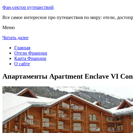
Фан-сектор путешествий
Все самое интересное про путешествия по миру: отели, достоп
Меню
Читать далее
Главная
Отели Франции
Карта Франции
О сайте
Апартаменты Apartment Enclave VI Con