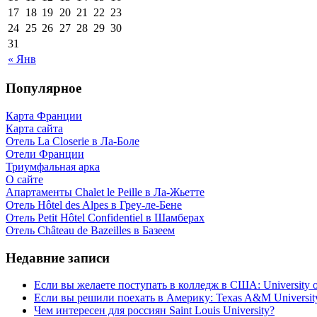
17
18
19
20
21
22
23
24
25
26
27
28
29
30
31
« Янв
Популярное
Карта Франции
Карта сайта
Отель La Closerie в Ла-Боле
Отели Франции
Триумфальная арка
О сайте
Апартаменты Chalet le Peille в Ла-Жьетте
Отель Hôtel des Alpes в Греу-ле-Бене
Отель Petit Hôtel Confidentiel в Шамберах
Отель Château de Bazeilles в Базеем
Недавние записи
Если вы желаете поступать в колледж в США: University of
Если вы решили поехать в Америку: Texas A&M Universit
Чем интересен для россиян Saint Louis University?