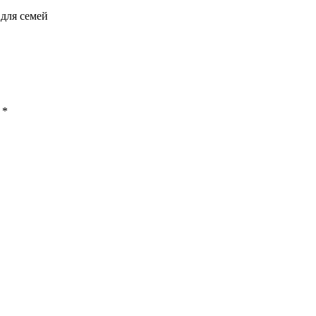
 для семей
ы
*