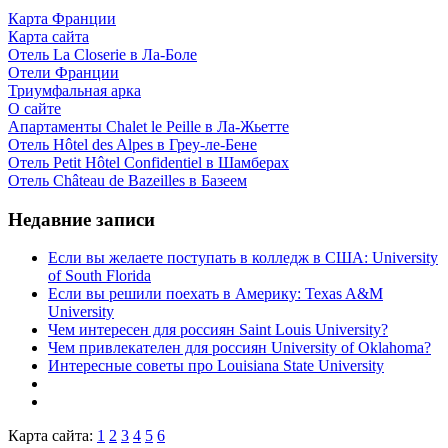
Карта Франции
Карта сайта
Отель La Closerie в Ла-Боле
Отели Франции
Триумфальная арка
О сайте
Апартаменты Chalet le Peille в Ла-Жьетте
Отель Hôtel des Alpes в Греу-ле-Бене
Отель Petit Hôtel Confidentiel в Шамберах
Отель Château de Bazeilles в Базеем
Недавние записи
Если вы желаете поступать в колледж в США: University
of South Florida
Если вы решили поехать в Америку: Texas A&M
University
Чем интересен для россиян Saint Louis University?
Чем привлекателен для россиян University of Oklahoma?
Интересные советы про Louisiana State University
Карта сайта:
1
2
3
4
5
6