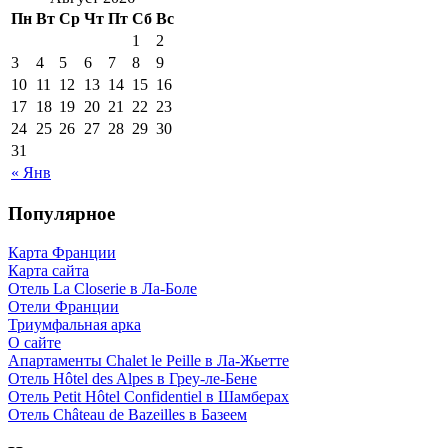
Пн
Вт
Ср
Чт
Пт
Сб
Вс
1
2
3
4
5
6
7
8
9
10
11
12
13
14
15
16
17
18
19
20
21
22
23
24
25
26
27
28
29
30
31
« Янв
Популярное
Карта Франции
Карта сайта
Отель La Closerie в Ла-Боле
Отели Франции
Триумфальная арка
О сайте
Апартаменты Chalet le Peille в Ла-Жьетте
Отель Hôtel des Alpes в Греу-ле-Бене
Отель Petit Hôtel Confidentiel в Шамберах
Отель Château de Bazeilles в Базеем