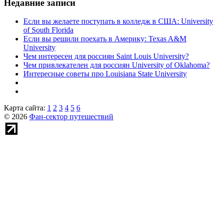
Недавние записи
Если вы желаете поступать в колледж в США: University
of South Florida
Если вы решили поехать в Америку: Texas A&M
University
Чем интересен для россиян Saint Louis University?
Чем привлекателен для россиян University of Oklahoma?
Интересные советы про Louisiana State University
Карта сайта:
1
2
3
4
5
6
© 2026
Фан-сектор путешествий