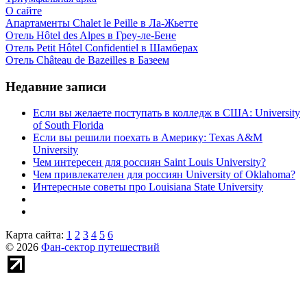
О сайте
Апартаменты Chalet le Peille в Ла-Жьетте
Отель Hôtel des Alpes в Греу-ле-Бене
Отель Petit Hôtel Confidentiel в Шамберах
Отель Château de Bazeilles в Базеем
Недавние записи
Если вы желаете поступать в колледж в США: University
of South Florida
Если вы решили поехать в Америку: Texas A&M
University
Чем интересен для россиян Saint Louis University?
Чем привлекателен для россиян University of Oklahoma?
Интересные советы про Louisiana State University
Карта сайта:
1
2
3
4
5
6
© 2026
Фан-сектор путешествий