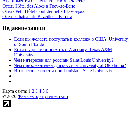
Апартаменты Chalet le Peille в Ла-Жьетте
Отель Hôtel des Alpes в Греу-ле-Бене
Отель Petit Hôtel Confidentiel в Шамберах
Отель Château de Bazeilles в Базеем
Недавние записи
Если вы желаете поступать в колледж в США: University
of South Florida
Если вы решили поехать в Америку: Texas A&M
University
Чем интересен для россиян Saint Louis University?
Чем привлекателен для россиян University of Oklahoma?
Интересные советы про Louisiana State University
Карта сайта:
1
2
3
4
5
6
© 2026
Фан-сектор путешествий