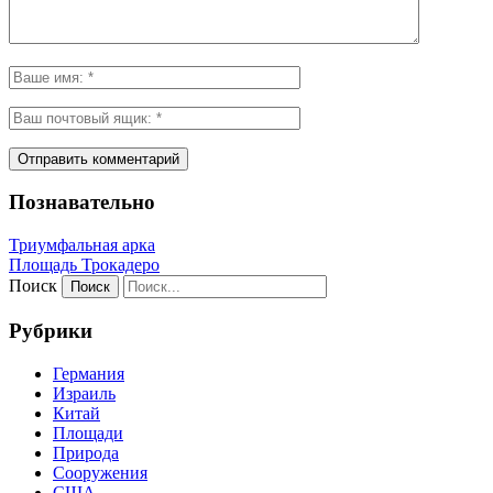
Познавательно
Триумфальная арка
Площадь Трокадеро
Поиск
Рубрики
Германия
Израиль
Китай
Площади
Природа
Сооружения
США