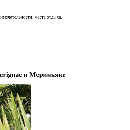
римечательности, места отдыха.
Merignac в Мериньяке