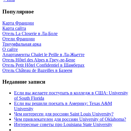
Популярное
Карта Франции
Карта сайта
Отель La Closerie в Ла-Боле
Отели Франции
Триумфальная арка
О сайте
Апартаменты Chalet le Peille в Ла-Жьетте
Отель Hôtel des Alpes в Греу-ле-Бене
Отель Petit Hôtel Confidentiel в Шамберах
Отель Château de Bazeilles в Базеем
Недавние записи
Если вы желаете поступать в колледж в США: University
of South Florida
Если вы решили поехать в Америку: Texas A&M
University
Чем интересен для россиян Saint Louis University?
Чем привлекателен для россиян University of Oklahoma?
Интересные советы про Louisiana State University