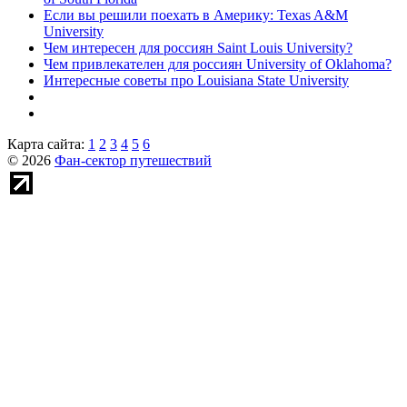
Если вы решили поехать в Америку: Texas A&M
University
Чем интересен для россиян Saint Louis University?
Чем привлекателен для россиян University of Oklahoma?
Интересные советы про Louisiana State University
Карта сайта:
1
2
3
4
5
6
© 2026
Фан-сектор путешествий