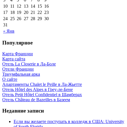
10
11
12
13
14
15
16
17
18
19
20
21
22
23
24
25
26
27
28
29
30
31
« Янв
Популярное
Карта Франции
Карта сайта
Отель La Closerie в Ла-Боле
Отели Франции
Триумфальная арка
О сайте
Апартаменты Chalet le Peille в Ла-Жьетте
Отель Hôtel des Alpes в Греу-ле-Бене
Отель Petit Hôtel Confidentiel в Шамберах
Отель Château de Bazeilles в Базеем
Недавние записи
Если вы желаете поступать в колледж в США: University
of South Florida