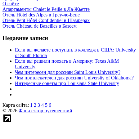
О сайте
Апартаменты Chalet le Peille в Ла-Жьетте
Отель Hôtel des Alpes в Греу-ле-Бене
Отель Petit Hôtel Confidentiel в Шамберах
Отель Château de Bazeilles в Базеем
Недавние записи
Если вы желаете поступать в колледж в США: University
of South Florida
Если вы решили поехать в Америку: Texas A&M
University
Чем интересен для россиян Saint Louis University?
Чем привлекателен для россиян University of Oklahoma?
Интересные советы про Louisiana State University
Карта сайта:
1
2
3
4
5
6
© 2026
Фан-сектор путешествий