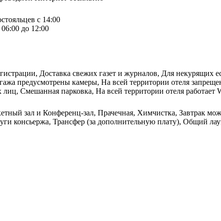
остояльцев с 14:00
06:00 до 12:00
егистрации, Доставка свежих газет и журналов, Для некурящих ес
гажа предусмотрены камеры, На всей территории отеля запрещен
х лиц, Смешанная парковка, На всей территории отеля работает W
кетный зал и Конференц-зал, Прачечная, Химчистка, Завтрак мо
луги консьержа, Трансфер (за дополнительную плату), Общий ла