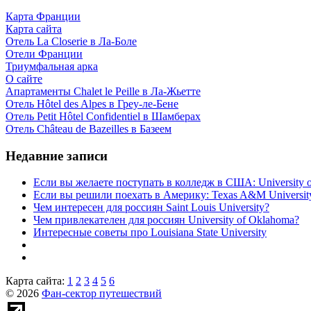
Карта Франции
Карта сайта
Отель La Closerie в Ла-Боле
Отели Франции
Триумфальная арка
О сайте
Апартаменты Chalet le Peille в Ла-Жьетте
Отель Hôtel des Alpes в Греу-ле-Бене
Отель Petit Hôtel Confidentiel в Шамберах
Отель Château de Bazeilles в Базеем
Недавние записи
Если вы желаете поступать в колледж в США: University of
Если вы решили поехать в Америку: Texas A&M Universit
Чем интересен для россиян Saint Louis University?
Чем привлекателен для россиян University of Oklahoma?
Интересные советы про Louisiana State University
Карта сайта:
1
2
3
4
5
6
© 2026
Фан-сектор путешествий