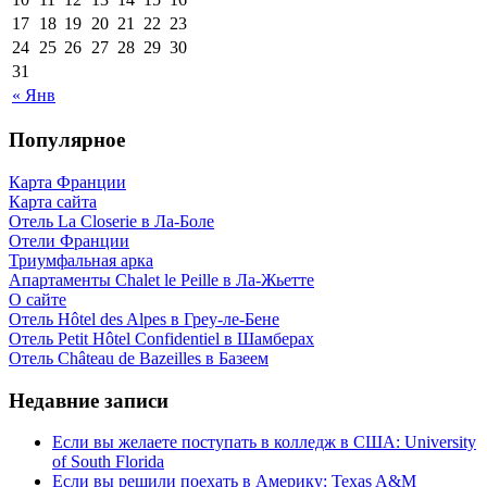
17
18
19
20
21
22
23
24
25
26
27
28
29
30
31
« Янв
Популярное
Карта Франции
Карта сайта
Отель La Closerie в Ла-Боле
Отели Франции
Триумфальная арка
Апартаменты Chalet le Peille в Ла-Жьетте
О сайте
Отель Hôtel des Alpes в Греу-ле-Бене
Отель Petit Hôtel Confidentiel в Шамберах
Отель Château de Bazeilles в Базеем
Недавние записи
Если вы желаете поступать в колледж в США: University
of South Florida
Если вы решили поехать в Америку: Texas A&M