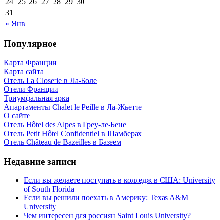
24
25
26
27
28
29
30
31
« Янв
Популярное
Карта Франции
Карта сайта
Отель La Closerie в Ла-Боле
Отели Франции
Триумфальная арка
Апартаменты Chalet le Peille в Ла-Жьетте
О сайте
Отель Hôtel des Alpes в Греу-ле-Бене
Отель Petit Hôtel Confidentiel в Шамберах
Отель Château de Bazeilles в Базеем
Недавние записи
Если вы желаете поступать в колледж в США: University
of South Florida
Если вы решили поехать в Америку: Texas A&M
University
Чем интересен для россиян Saint Louis University?