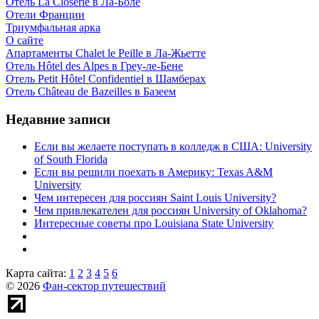
Отель La Closerie в Ла-Боле
Отели Франции
Триумфальная арка
О сайте
Апартаменты Chalet le Peille в Ла-Жьетте
Отель Hôtel des Alpes в Греу-ле-Бене
Отель Petit Hôtel Confidentiel в Шамберах
Отель Château de Bazeilles в Базеем
Недавние записи
Если вы желаете поступать в колледж в США: University
of South Florida
Если вы решили поехать в Америку: Texas A&M
University
Чем интересен для россиян Saint Louis University?
Чем привлекателен для россиян University of Oklahoma?
Интересные советы про Louisiana State University
Карта сайта:
1
2
3
4
5
6
© 2026
Фан-сектор путешествий