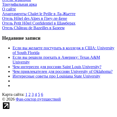
Триумфальная арка
О сайте
Апартаменты Chalet le Peille в Ла-Жьетте
Отель Hôtel des Alpes в Греу-ле-Бене
Отель Petit Hôtel Confidentiel в Шамберах
Отель Château de Bazeilles в Базеем
Недавние записи
Если вы желаете поступать в колледж в США: University
of South Florida
Если вы решили поехать в Америку: Texas A&M
University
Чем интересен для россиян Saint Louis University?
Чем привлекателен для россиян University of Oklahoma?
Интересные советы про Louisiana State University
Карта сайта:
1
2
3
4
5
6
© 2026
Фан-сектор путешествий