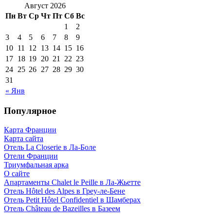
Август 2026
Пн
Вт
Ср
Чт
Пт
Сб
Вс
1
2
3
4
5
6
7
8
9
10
11
12
13
14
15
16
17
18
19
20
21
22
23
24
25
26
27
28
29
30
31
« Янв
Популярное
Карта Франции
Карта сайта
Отель La Closerie в Ла-Боле
Отели Франции
Триумфальная арка
О сайте
Апартаменты Chalet le Peille в Ла-Жьетте
Отель Hôtel des Alpes в Греу-ле-Бене
Отель Petit Hôtel Confidentiel в Шамберах
Отель Château de Bazeilles в Базеем