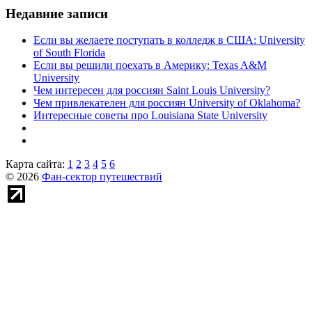
Недавние записи
Если вы желаете поступать в колледж в США: University
of South Florida
Если вы решили поехать в Америку: Texas A&M
University
Чем интересен для россиян Saint Louis University?
Чем привлекателен для россиян University of Oklahoma?
Интересные советы про Louisiana State University
Карта сайта:
1
2
3
4
5
6
© 2026
Фан-сектор путешествий