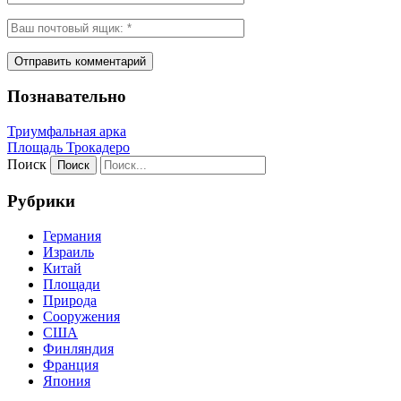
Познавательно
Триумфальная арка
Площадь Трокадеро
Поиск
Рубрики
Германия
Израиль
Китай
Площади
Природа
Сооружения
США
Финляндия
Франция
Япония