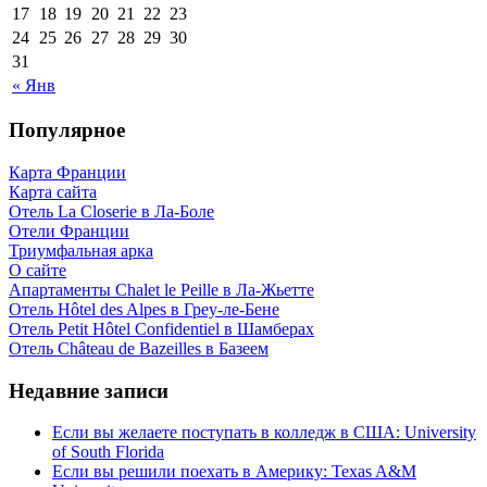
17
18
19
20
21
22
23
24
25
26
27
28
29
30
31
« Янв
Популярное
Карта Франции
Карта сайта
Отель La Closerie в Ла-Боле
Отели Франции
Триумфальная арка
О сайте
Апартаменты Chalet le Peille в Ла-Жьетте
Отель Hôtel des Alpes в Греу-ле-Бене
Отель Petit Hôtel Confidentiel в Шамберах
Отель Château de Bazeilles в Базеем
Недавние записи
Если вы желаете поступать в колледж в США: University
of South Florida
Если вы решили поехать в Америку: Texas A&M