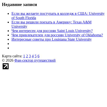
Недавние записи
Если вы желаете поступать в колледж в США: University
of South Florida
Если вы решили поехать в Америку: Texas A&M
University
Чем интересен для россиян Saint Louis University?
Чем привлекателен для россиян University of Oklahoma?
Интересные советы про Louisiana State University
Карта сайта:
1
2
3
4
5
6
© 2026
Фан-сектор путешествий