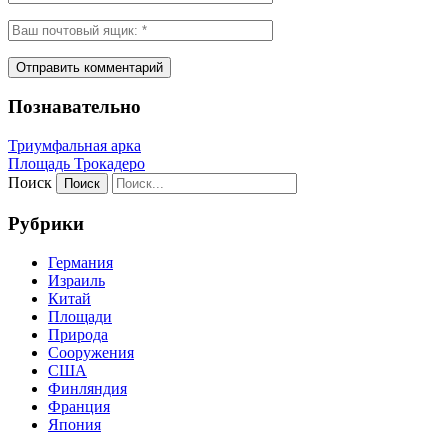
Познавательно
Триумфальная арка
Площадь Трокадеро
Поиск
Рубрики
Германия
Израиль
Китай
Площади
Природа
Сооружения
США
Финляндия
Франция
Япония