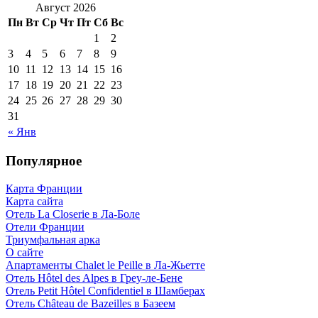
Август 2026
Пн
Вт
Ср
Чт
Пт
Сб
Вс
1
2
3
4
5
6
7
8
9
10
11
12
13
14
15
16
17
18
19
20
21
22
23
24
25
26
27
28
29
30
31
« Янв
Популярное
Карта Франции
Карта сайта
Отель La Closerie в Ла-Боле
Отели Франции
Триумфальная арка
О сайте
Апартаменты Chalet le Peille в Ла-Жьетте
Отель Hôtel des Alpes в Греу-ле-Бене
Отель Petit Hôtel Confidentiel в Шамберах
Отель Château de Bazeilles в Базеем