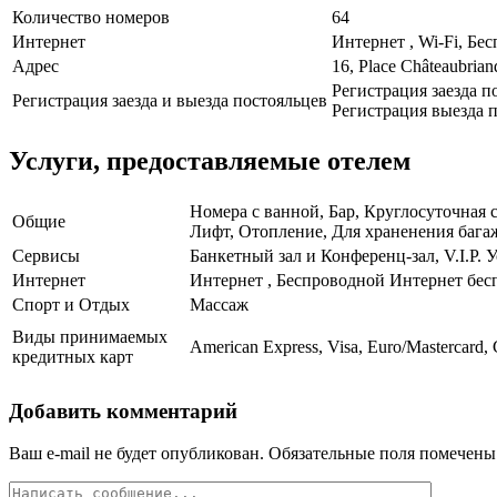
Количество номеров
64
Интернет
Интернет , Wi-Fi, Бе
Адрес
16, Place Châteaubrian
Регистрация заезда по
Регистрация заезда и выезда постояльцев
Регистрация выезда п
Услуги, предоставляемые отелем
Номера с ванной, Бар, Круглосуточная 
Общие
Лифт, Отопление, Для храненения багаж
Сервисы
Банкетный зал и Конференц-зал, V.I.P. 
Интернет
Интернет , Беспроводной Интернет бес
Спорт и Отдых
Массаж
Виды принимаемых
American Express, Visa, Euro/Mastercard, 
кредитных карт
Добавить комментарий
Ваш e-mail не будет опубликован.
Обязательные поля помечен