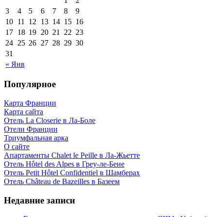
1
2
3
4
5
6
7
8
9
10
11
12
13
14
15
16
17
18
19
20
21
22
23
24
25
26
27
28
29
30
31
« Янв
Популярное
Карта Франции
Карта сайта
Отель La Closerie в Ла-Боле
Отели Франции
Триумфальная арка
О сайте
Апартаменты Chalet le Peille в Ла-Жьетте
Отель Hôtel des Alpes в Греу-ле-Бене
Отель Petit Hôtel Confidentiel в Шамберах
Отель Château de Bazeilles в Базеем
Недавние записи