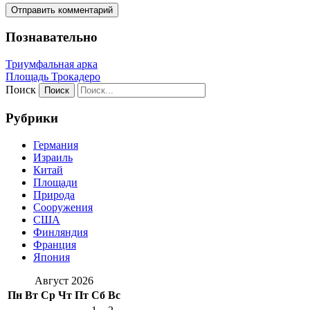
Познавательно
Триумфальная арка
Площадь Трокадеро
Поиск
Рубрики
Германия
Израиль
Китай
Площади
Природа
Сооружения
США
Финляндия
Франция
Япония
Август 2026
Пн
Вт
Ср
Чт
Пт
Сб
Вс