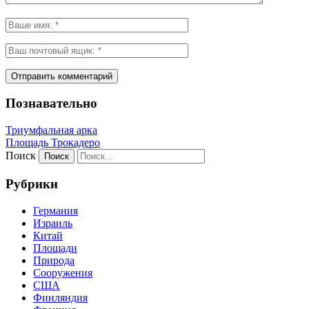
Познавательно
Триумфальная арка
Площадь Трокадеро
Поиск
Рубрики
Германия
Израиль
Китай
Площади
Природа
Сооружения
США
Финляндия