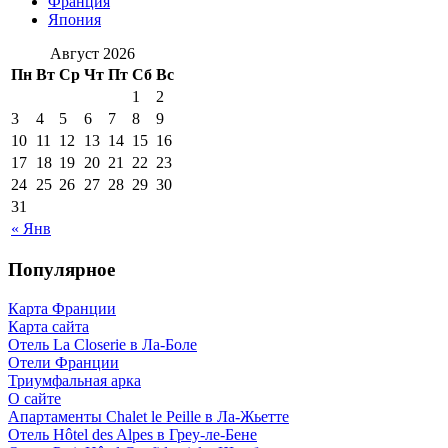
Франция
Япония
Август 2026
Пн
Вт
Ср
Чт
Пт
Сб
Вс
1
2
3
4
5
6
7
8
9
10
11
12
13
14
15
16
17
18
19
20
21
22
23
24
25
26
27
28
29
30
31
« Янв
Популярное
Карта Франции
Карта сайта
Отель La Closerie в Ла-Боле
Отели Франции
Триумфальная арка
О сайте
Апартаменты Chalet le Peille в Ла-Жьетте
Отель Hôtel des Alpes в Греу-ле-Бене