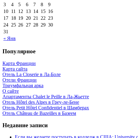
3
4
5
6
7
8
9
10
11
12
13
14
15
16
17
18
19
20
21
22
23
24
25
26
27
28
29
30
31
« Янв
Популярное
Карта Франции
Карта сайта
Отель La Closerie в Ла-Боле
Отели Франции
Триумфальная арка
О сайте
Апартаменты Chalet le Peille в Ла-Жьетте
Отель Hôtel des Alpes в Греу-ле-Бене
Отель Petit Hôtel Confidentiel в Шамберах
Отель Château de Bazeilles в Базеем
Недавние записи
Если вы желаете поступать в колледж в США: University of