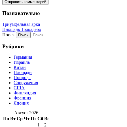
Познавательно
Триумфальная арка
Площадь Трокадеро
Поиск
Рубрики
Германия
Израиль
Китай
Площади
Природа
Сооружения
США
Финляндия
Франция
Япония
Август 2026
Пн
Вт
Ср
Чт
Пт
Сб
Вс
1
2