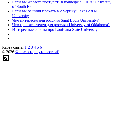
Если вы желаете поступать в колледж в США: University
of South Florida
Если вы решили поехать в Америку: Texas A&M
University
Чем интересен для россиян Saint Louis University?
Чем привлекателен для россиян University of Oklahoma?
Интересные советы про Louisiana State University
Карта сайта:
1
2
3
4
5
6
© 2026
Фан-сектор путешествий