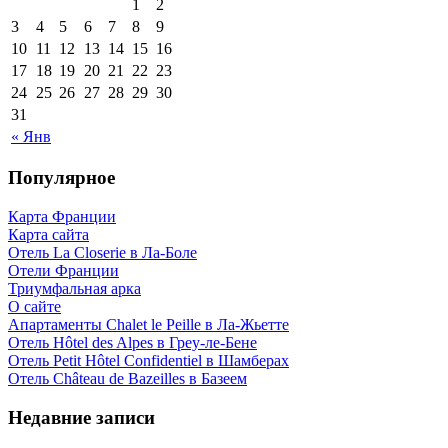
1
2
3
4
5
6
7
8
9
10
11
12
13
14
15
16
17
18
19
20
21
22
23
24
25
26
27
28
29
30
31
« Янв
Популярное
Карта Франции
Карта сайта
Отель La Closerie в Ла-Боле
Отели Франции
Триумфальная арка
О сайте
Апартаменты Chalet le Peille в Ла-Жьетте
Отель Hôtel des Alpes в Греу-ле-Бене
Отель Petit Hôtel Confidentiel в Шамберах
Отель Château de Bazeilles в Базеем
Недавние записи