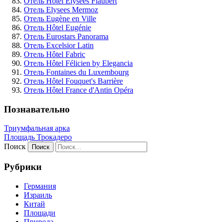
Отель Hôtel Elysées Flaubert
Отель Elysees Mermoz
Отель Eugène en Ville
Отель Hôtel Eugénie
Отель Eurostars Panorama
Отель Excelsior Latin
Отель Hôtel Fabric
Отель Hôtel Félicien by Elegancia
Отель Fontaines du Luxembourg
Отель Hôtel Fouquet's Barrière
Отель Hôtel France d'Antin Opéra
Познавательно
Триумфальная арка
Площадь Трокадеро
Поиск
Рубрики
Германия
Израиль
Китай
Площади
Природа