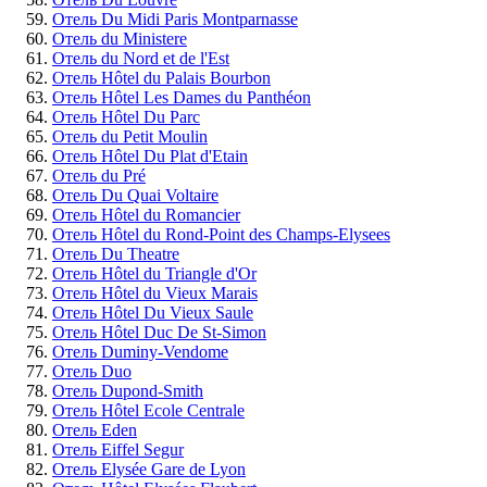
Отель Du Midi Paris Montparnasse
Отель du Ministere
Отель du Nord et de l'Est
Отель Hôtel du Palais Bourbon
Отель Hôtel Les Dames du Panthéon
Отель Hôtel Du Parc
Отель du Petit Moulin
Отель Hôtel Du Plat d'Etain
Отель du Pré
Отель Du Quai Voltaire
Отель Hôtel du Romancier
Отель Hôtel du Rond-Point des Champs-Elysees
Отель Du Theatre
Отель Hôtel du Triangle d'Or
Отель Hôtel du Vieux Marais
Отель Hôtel Du Vieux Saule
Отель Hôtel Duc De St-Simon
Отель Duminy-Vendome
Отель Duo
Отель Dupond-Smith
Отель Hôtel Ecole Centrale
Отель Eden
Отель Eiffel Segur
Отель Elysée Gare de Lyon